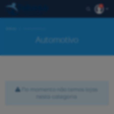
1
Início
Automotivo
Automotivo
No momento não temos lojas
nesta categoria