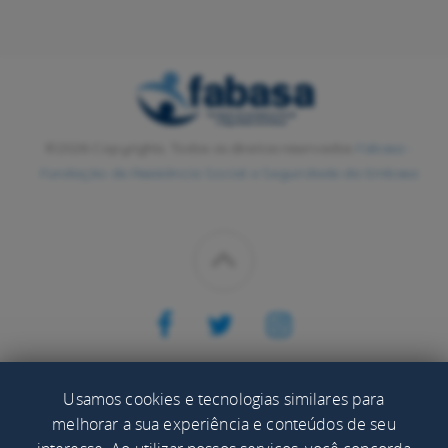
©2026 Copyrights. Todos os direitos reservados
Fabasa -
Fundação de Assistência Social e Seguridade da Embasa
CONHEÇA
Usamos cookies e tecnologias similares para
melhorar a sua experiência e conteúdos de seu
Ajuda